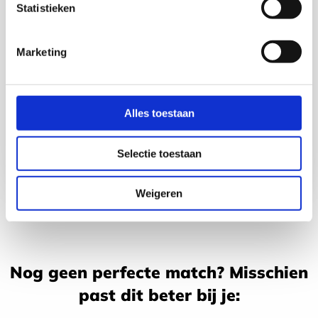
Statistieken
Marketing
Meer
informatie
Senna Ockeloen
over:
Energiegever l Recruiter Sales & Marketing
Senna
Alles toestaan
Ockeloen
Stuur
Bezoek
Bel
Selectie toestaan
een
het
Senna
Weigeren
e-
LinkedIn
Ockeloen
mail
profiel
naar
van
Senna
Senna
Nog geen perfecte match? Misschien
Ockeloen
Ockeloen
past dit beter bij je: