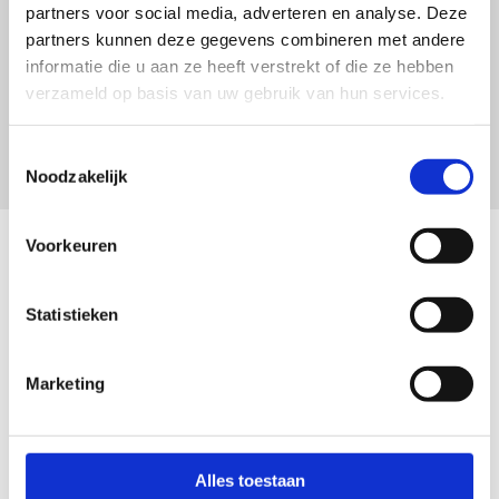
partners voor social media, adverteren en analyse. Deze
match te vinden voor onze onderneming. We koesteren
partners kunnen deze gegevens combineren met andere
de samenwerking
informatie die u aan ze heeft verstrekt of die ze hebben
dan ook en bevelen Proud People van harte aan.”
verzameld op basis van uw gebruik van hun services.
Bart Bruggeman | Financieel directeur | Zadelhoff
Toestemmingsselectie
Noodzakelijk
Voorkeuren
Statistieken
Marketing
Alles toestaan