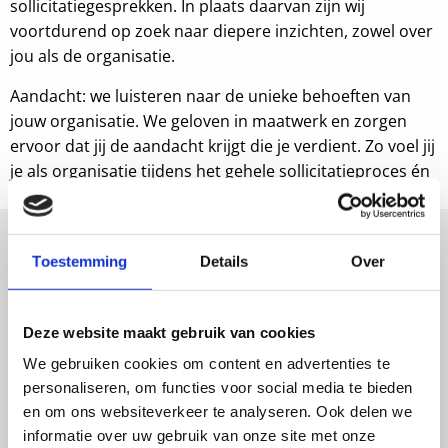
sollicitatiegesprekken. In plaats daarvan zijn wij
voortdurend op zoek naar diepere inzichten, zowel over
jou als de organisatie.
Aandacht: we luisteren naar de unieke behoeften van
jouw organisatie. We geloven in maatwerk en zorgen
ervoor dat jij de aandacht krijgt die je verdient. Zo voel jij
je als organisatie tijdens het gehele sollicitatieproces én
daarna geholpen en gehoord.
Toestemming
Details
Over
Deze website maakt gebruik van cookies
We gebruiken cookies om content en advertenties te
”Onze ervaringen met Proud People zijn louter positief.
personaliseren, om functies voor social media te bieden
Een goed team,
en om ons websiteverkeer te analyseren. Ook delen we
persoonlijke aandacht en ze zijn altijd in staat geweest
informatie over uw gebruik van onze site met onze
een goede