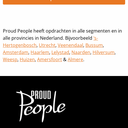
Proud People heeft opdrachten in alle segmenten en in
alle provincies in Nederland. Bijvoorbeeld
‘s-
Hertogenbosch
,
Utrecht
,
Veenendaal
,
Bussum
,
Amsterdam
,
Haarlem
,
Lelystad
,
Naarden
,
Hilversum
,
Weesp
,
Huizen
,
Amersfoort
&
Almere
.