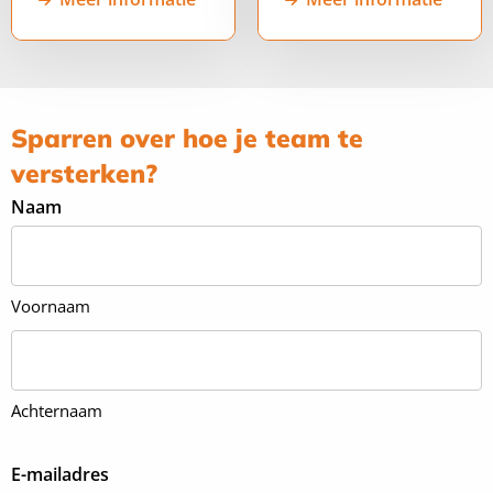
mail
profiel
mail
profiel
naar
van
naar
van
Marjolein
Marjolein
Matthijs
Matthijs
Sparren over hoe je team te
Bos
Bos
Claessens
Claessens
versterken?
Naam
Voornaam
Achternaam
E-mailadres