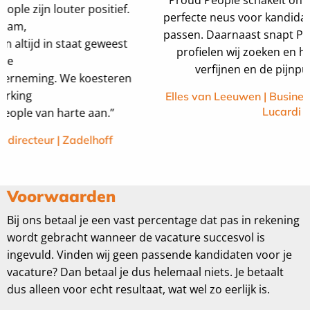
Proud People schakelt ontzettend snel en heeft een
perfecte neus voor kandidaten die in onze organisatie
passen. Daarnaast snapt Proud People goed wat voor
profielen wij zoeken en helpen zij ons om deze te
verfijnen en de pijnpunten te benoemen.”
Elles van Leeuwen | Business Development Manager |
Lucardi Juwelier
Voorwaarden
Bij ons betaal je een vast percentage dat pas in rekening
wordt gebracht wanneer de vacature succesvol is
ingevuld. Vinden wij geen passende kandidaten voor je
vacature? Dan betaal je dus helemaal niets. Je betaalt
dus alleen voor echt resultaat, wat wel zo eerlijk is.
Omdat we geloven in onze aanpak bieden wij ook een
garantieregeling. Vertrekt de kandidaat binnen de