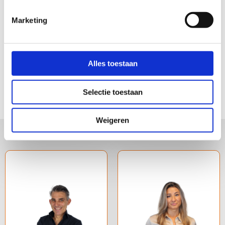
Selectie en screening
Marketing
Voorleggen van kandidaten
Ondersteuning tijdens het aannameproces
Alles toestaan
Nazorg
Selectie toestaan
Het team
Weigeren