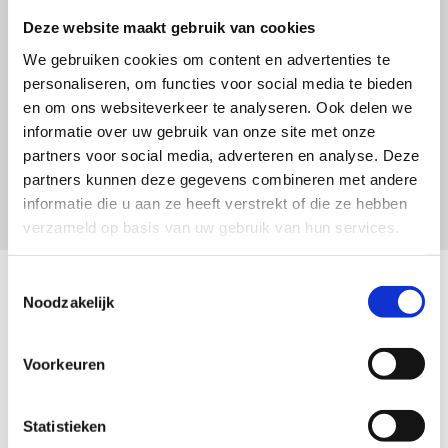
Deze website maakt gebruik van cookies
We gebruiken cookies om content en advertenties te
personaliseren, om functies voor social media te bieden
en om ons websiteverkeer te analyseren. Ook delen we
informatie over uw gebruik van onze site met onze
partners voor social media, adverteren en analyse. Deze
partners kunnen deze gegevens combineren met andere
informatie die u aan ze heeft verstrekt of die ze hebben
Werkwijze van executive search van
verzameld op basis van uw gebruik van hun services.
Proud People
Toestemmingsselectie
Noodzakelijk
Diepgaand begrip van de klantorganisatie
Opstellen van een zoekstrategie
Voorkeuren
Actieve benadering van kandidaten
Statistieken