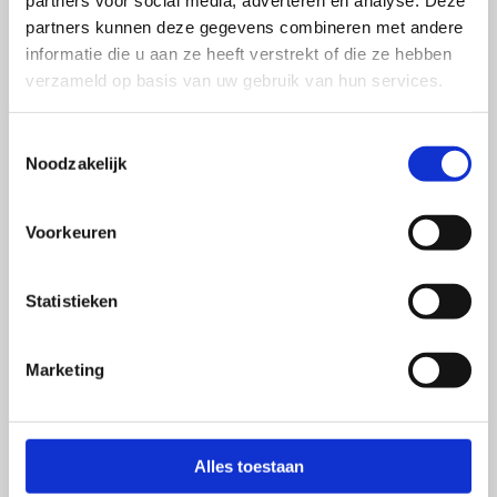
partners voor social media, adverteren en analyse. Deze
partners kunnen deze gegevens combineren met andere
informatie die u aan ze heeft verstrekt of die ze hebben
verzameld op basis van uw gebruik van hun services.
Toestemmingsselectie
Noodzakelijk
Voorkeuren
Statistieken
Marketing
Recruitment is matchen op DNA
Bij Proud People matchen wij professionals met DNA. Dit
zijn de kernwaarden binnen Proud People en deze staan
Alles toestaan
voor: