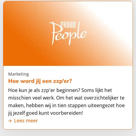
Lees
meer
over
Hoe
word
jij
een
zzp’er?
Marketing
Hoe word jij een zzp’er?
Hoe kun je als zzp'er beginnen? Soms lijkt het
misschien veel werk. Om het wat overzichtelijker te
maken, hebben wij in tien stappen uiteengezet hoe
jij jezelf goed kunt voorbereiden!
Lees meer