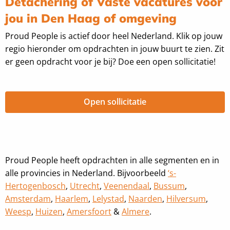
Detachering of Vaste vacatures voor
jou in Den Haag of omgeving
Proud People is actief door heel Nederland. Klik op jouw
regio hieronder om opdrachten in jouw buurt te zien. Zit
er geen opdracht voor je bij? Doe een open sollicitatie!
Open sollicitatie
Proud People heeft opdrachten in alle segmenten en in
alle provincies in Nederland. Bijvoorbeeld
‘s-
Hertogenbosch
,
Utrecht
,
Veenendaal
,
Bussum
,
Amsterdam
,
Haarlem
,
Lelystad
,
Naarden
,
Hilversum
,
Weesp
,
Huizen
,
Amersfoort
&
Almere
.