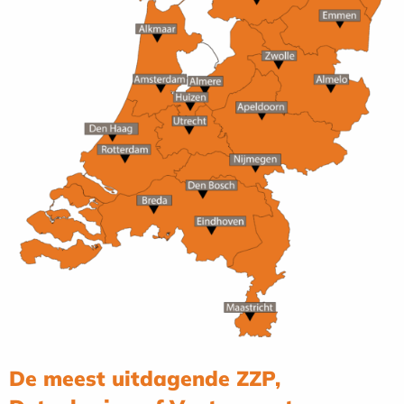
De meest uitdagende ZZP,