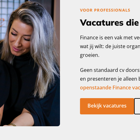
VOOR PROFESSIONALS
Vacatures die 
Finance is een vak met ve
wat jij wilt: de juiste org
groeien.
Geen standaard cv doorstu
en presenteren je alleen b
openstaande Finance vac
Bekijk vacatures