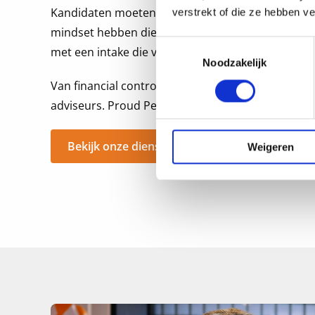
Kandidaten moeten vakinhoudelijk sterk zijn, ma
verstrekt of die ze hebben v
mindset hebben die bij uw organisatie past. Wij 
Toestemmingsselectie
met een intake die verder gaat dan het functieprof
Noodzakelijk
Van financial controllers tot compliance officers,
adviseurs. Proud People vindt de professional die
Bekijk onze diensten voor werkgevers
Weigeren