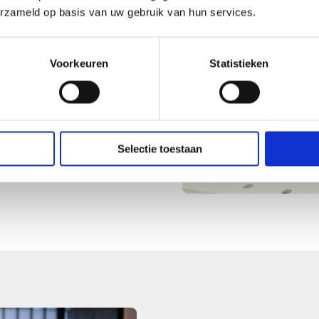
ar ook de compliance-
erzameld op basis van uw gebruik van hun services.
beginnen elke opdracht
iel.
Voorkeuren
Statistieken
 van risk managers tot HR
 uw organisatie versterkt.
Selectie toestaan