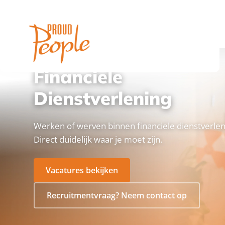
BRANCHE
Financiele
Dienstverlening
Werken of werven binnen financiele dienstverlen
Direct duidelijk waar je moet zijn.
Vacatures bekijken
Recruitmentvraag? Neem contact op