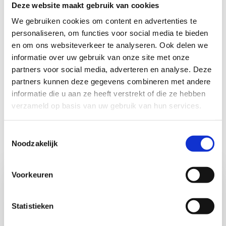
Deze website maakt gebruik van cookies
Solliciteer direct
We gebruiken cookies om content en advertenties te
Ben je enthousiast of wil je eerst meer weten? Bel,
personaliseren, om functies voor social media te bieden
app of mail me gerust. Ik vertel je graag meer over
en om ons websiteverkeer te analyseren. Ook delen we
de functie en denk graag met je mee of deze rol bij je
informatie over uw gebruik van onze site met onze
past. Je kunt contact met mij opnemen (Beau) via
partners voor social media, adverteren en analyse. Deze
beau.konings@proudpeople.nl of 06-11 16 17 62.
partners kunnen deze gegevens combineren met andere
informatie die u aan ze heeft verstrekt of die ze hebben
verzameld op basis van uw gebruik van hun services.
Solliciteer
Toestemmingsselectie
Brandende vraag?
Noodzakelijk
Voorkeuren
Statistieken