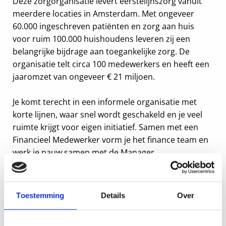
Deze zorgorganisatie levert eerstelijnszorg vanuit
meerdere locaties in Amsterdam. Met ongeveer
60.000 ingeschreven patiënten en zorg aan huis
voor ruim 100.000 huishoudens leveren zij een
belangrijke bijdrage aan toegankelijke zorg. De
organisatie telt circa 100 medewerkers en heeft een
jaaromzet van ongeveer € 21 miljoen.
Je komt terecht in een informele organisatie met
korte lijnen, waar snel wordt geschakeld en je veel
ruimte krijgt voor eigen initiatief. Samen met een
Financieel Medewerker vorm je het finance team en
werk je nauw samen met de Manager
Bedrijfsvoering, voor wie je een belangrijke financiële
sparringpartner bent. Na je inwerkperiode werk je
hybride en krijg je veel vrijheid om de financiële
Toestemming
Details
Over
administratie verder te professionaliseren en
processen te verbeteren.