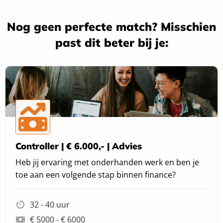
naar
van
Beau
Beau
Nog geen perfecte match? Misschien
Konings
Konings
past dit beter bij je:
Controller | € 6.000,- | Advies
Heb jij ervaring met onderhanden werk en ben je
toe aan een volgende stap binnen finance?
32 - 40 uur
€ 5000 - € 6000