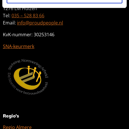
Huizermaatweg 550c
1276 LM Huizen
Tel:
035 – 528 83 66
Email:
info@proudpeople.nl
KvK-nummer: 30253146
SNA-keurmerk
Regio’s
Regio Almere