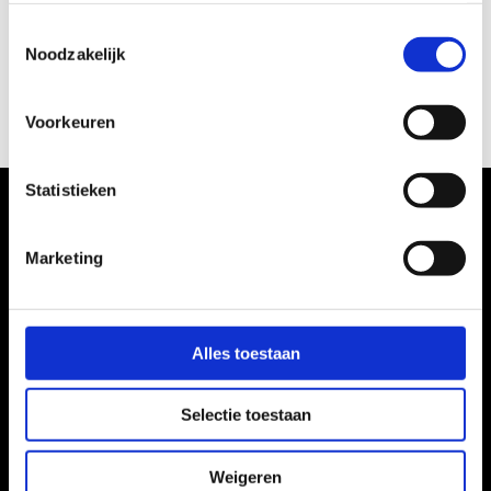
sollicitatieprocedure. Alleen als je ons daarvoor
Solliciteer
Toestemmingsselectie
toestemming geeft bewaren wij je gegevens tot 36
Noodzakelijk
maanden na de beëindiging van de procedure. Je kan
Proud People op elk moment verzoeken jouw gegevens
te verwijderen of de toestemming in te trekken. Meer
Voorkeuren
informatie vind je in het Privacy Statement van Proud
People.
Statistieken
Marketing
Alles toestaan
Selectie toestaan
Contactgegevens
Weigeren