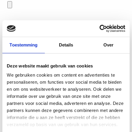
Accepteer voorwaarden
Zie onderaan privacy policy
Toestemming
Details
Over
Deze website maakt gebruik van cookies
We gebruiken cookies om content en advertenties te
Ja, ik geef toestemming om mijn gegevens voor 36
personaliseren, om functies voor social media te bieden
maanden te bewaren.
en om ons websiteverkeer te analyseren. Ook delen we
informatie over uw gebruik van onze site met onze
Proud People verzamelt als verantwoordelijke in de zin
partners voor social media, adverteren en analyse. Deze
van de AVG, de door jou verstrekte persoonlijke
partners kunnen deze gegevens combineren met andere
gegevens en gebruikt deze om de sollicitatie te
informatie die u aan ze heeft verstrekt of die ze hebben
verwerken en jou te koppelen aan één of meerdere
vacatures. We bewaren je gegevens in onze database
verzameld op basis van uw gebruik van hun services.
tot vier weken na beëindiging van de