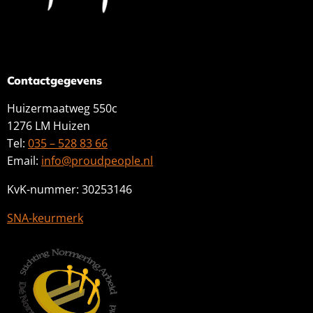
Contactgegevens
Huizermaatweg 550c
1276 LM Huizen
Tel:
035 – 528 83 66
Email:
info@proudpeople.nl
KvK-nummer: 30253146
SNA-keurmerk