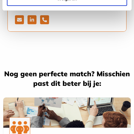
Gamechanger l Recruiter HR
Isa
Daniëls
Stuur
Bezoek
Bel
een
het
Isa
e-
LinkedIn
Daniëls
mail
profiel
naar
van
Isa
Isa
Nog geen perfecte match? Misschien
Daniëls
Daniëls
past dit beter bij je: