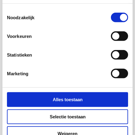
Toestemmingsselectie
Noodzakelijk
Voorkeuren
Statistieken
Marketing
Alles toestaan
Selectie toestaan
Meer
informatie
Isa Daniëls
over:
Weigeren