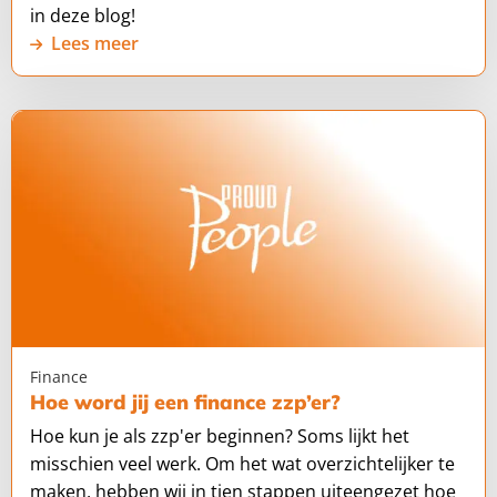
in deze blog!
Lees meer
Lees
meer
over
Hoe
word
jij
een
finance
zzp’er?
Finance
Hoe word jij een finance zzp’er?
Hoe kun je als zzp'er beginnen? Soms lijkt het
misschien veel werk. Om het wat overzichtelijker te
maken, hebben wij in tien stappen uiteengezet hoe