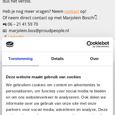
dus het verste.
Heb je nog meer vragen? Neem
contact
op!
Of neem direct contact op met Marjolein Bosch👇
📲 06 – 21 41 59 70
📧 marjolein.bos@proudpeople.nl
🔗
LinkedIn
Deel deze blog!
Toestemming
Details
Over
Delen
Delen
Delen
Delen
Delen
Meer blogs lezen?
via:
via:
via:
via:
via:
Deze website maakt gebruik van cookies
Lees
We gebruiken cookies om content en advertenties te
meer
personaliseren, om functies voor social media te bieden
over
en om ons websiteverkeer te analyseren. Ook delen we
𝗘𝗲𝗻
informatie over uw gebruik van onze site met onze
𝗯𝗹𝗶𝗸
partners voor social media, adverteren en analyse. Deze
𝗼𝗽