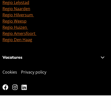
Regio Lelystad
Regio Naarden
Regio Hilversum
Regio Weesp
Regio Huizen
Regio Amersfoort
Regio Den Haag
Vacatures
Cookies
Privacy policy
Ga
Ga
Ga
naar
naar
naar
facebook
instagram
linkedin