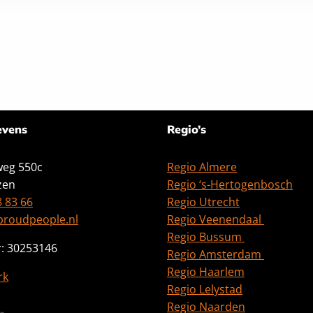
tatement van Proud People.
evens
Regio’s
eg 550c
Regio Almere
zen
Regio ‘s-Hertogenbosch
8 83 66
Regio Utrecht
proudpeople.nl
Regio Veenendaal
Regio Bussum
: 30253146
Regio Amsterdam
Regio Haarlem
rk
Regio Lelystad
Regio Naarden