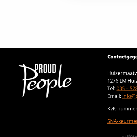
vind je in het Privacy S
Contactgeg
Huizermaatw
1276 LM Hui
Tel:
035 – 52
Email:
info@
KvK-nummer
SNA-keurme