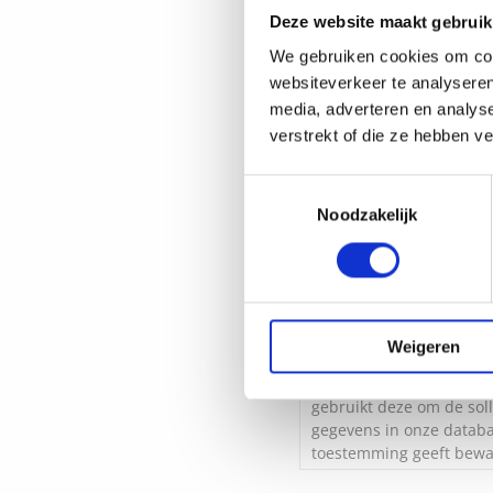
CV upload:
Deze website maakt gebruik
We gebruiken cookies om cont
websiteverkeer te analyseren
media, adverteren en analys
Accepteer voorwaar
verstrekt of die ze hebben v
Zie onderaan privacy poli
Toestemmingsselectie
Noodzakelijk
Ja, ik geef toestem
Weigeren
Proud People verzamelt a
gebruikt deze om de sol
gegevens in onze databas
toestemming geeft bewar
People op elk moment ve