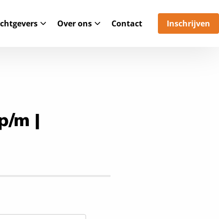
chtgevers
Over ons
Contact
Inschrijven
p/m |