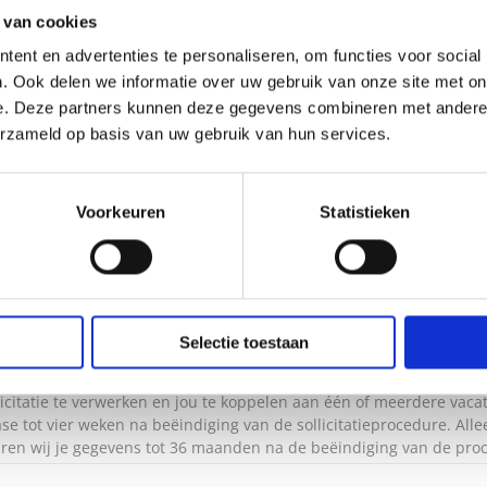
 van cookies
ent en advertenties te personaliseren, om functies voor social
. Ook delen we informatie over uw gebruik van onze site met on
e. Deze partners kunnen deze gegevens combineren met andere i
den
erzameld op basis van uw gebruik van hun services.
cy
Voorkeuren
Statistieken
ming om mijn gegevens voor 36 maanden te bewaren.
Selectie toestaan
ls verantwoordelijke in de zin van de AVG, de door jou verstrekte
licitatie te verwerken en jou te koppelen aan één of meerdere vac
e tot vier weken na beëindiging van de sollicitatieprocedure. Alle
en wij je gegevens tot 36 maanden na de beëindiging van de proc
rzoeken jouw gegevens te verwijderen of de toestemming in te tre