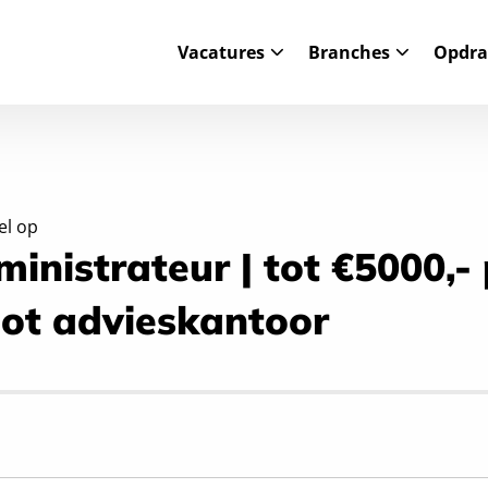
Vacatures
Branches
Opdra
el op
inistrateur | tot €5000,- 
ot advieskantoor