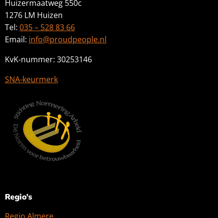
Huizermaatweg 550c
1276 LM Huizen
Tel:
035 – 528 83 66
Email:
info@proudpeople.nl
KvK-nummer: 30253146
SNA-keurmerk
Regio’s
Regio Almere