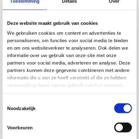
Toestemming
Details
Over
Deze website maakt gebruik van cookies
We gebruiken cookies om content en advertenties te
personaliseren, om functies voor social media te bieden
en om ons websiteverkeer te analyseren. Ook delen we
informatie over uw gebruik van onze site met onze
partners voor social media, adverteren en analyse. Deze
partners kunnen deze gegevens combineren met andere
informatie die u aan ze heeft verstrekt of die ze hebben
verzameld op basis van uw gebruik van hun services.
Toestemmingsselectie
Noodzakelijk
Meer
informatie
Beau Konings
over:
Voorkeuren
Dierenvriend l Recruiter Finance
Beau