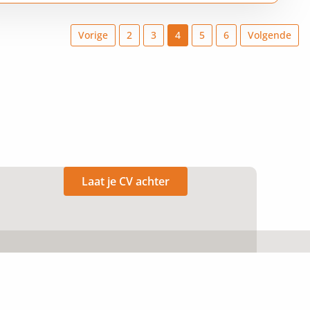
Vorige
2
3
4
5
6
Volgende
Laat je CV achter