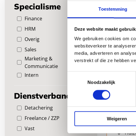
Specialisme
zoeken
Toestemming
Finance
HRM
Deze website maakt gebruik
Overig
We gebruiken cookies om cont
websiteverkeer te analyseren
Sales
media, adverteren en analys
Marketing &
verstrekt of die ze hebben v
Communicatie
Financ
Intern
Toestemmingsselectie
Intern
Noodzakelijk
Zorg jij
Dienstverband
investe
Detachering
32 - 
Freelance / ZZP
Weigeren
€ 350
Vast
Huiz