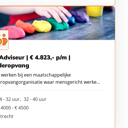
dviseur | € 4.823,- p/m |
deropvang
ij werken bij een maatschappelijke
eropvangorganisatie waar mensgericht werken,
ikkeling en HR samenkomen?
4 - 32 uur
32 - 40 uur
 4000 - € 4500
trecht