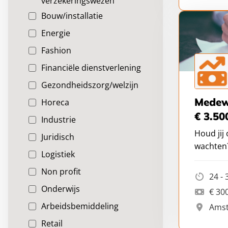
verzekeringswezen
Bouw/installatie
Energie
Fashion
Financiële dienstverlening
Gezondheidszorg/welzijn
Medewe
Horeca
€ 3.50
Industrie
Houd jij
Juridisch
wachten
Logistiek
Non profit
24 - 
Onderwijs
€ 300
Arbeidsbemiddeling
Ams
Retail