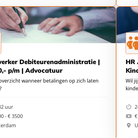
rker Debiteurenadministratie |
HR A
0,- p/m | Advocatuur
Kin
 overzicht wanneer betalingen op zich laten
Wil j
?
kind
ontw
32 uur
2
0 - € 3500
€
terdam
U