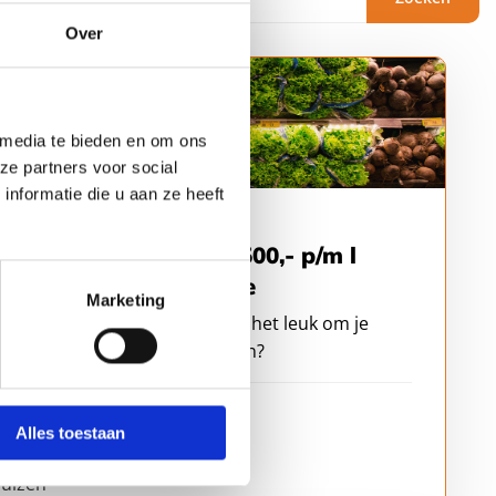
Over
 media te bieden en om ons
ze partners voor social
nformatie die u aan ze heeft
stent Controller l € 4.500,- p/m l
ernationale Organisatie
Marketing
jij graag de cijfers in en vind je het leuk om je
te bijten in procesvraagstukken?
2 - 40 uur
Alles toestaan
 3500 - € 4000
€ 4000 - € 4500
uizen