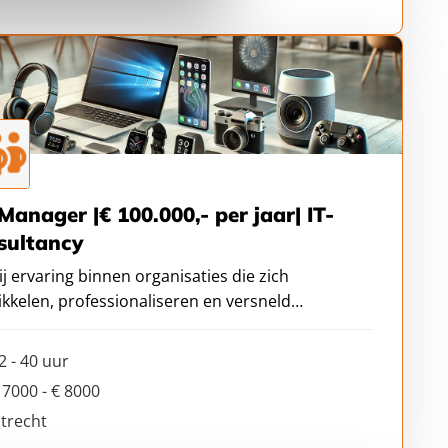
Manager |€ 100.000,- per jaar| IT-
sultancy
ij ervaring binnen organisaties die zich
kkelen, professionaliseren en versneld
ien? Word HR Manager bij deze ambitieuze,
ven en succesvol groeiende IT-
2 - 40 uur
ltancyorganisatie in Utrecht.
 7000 - € 8000
trecht