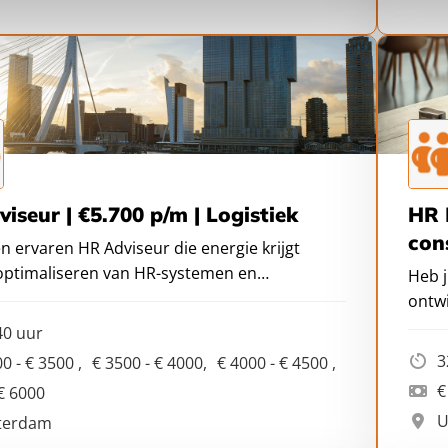
iseur | €5.700 p/m | Logistiek
HR 
con
en ervaren HR Adviseur die energie krijgt
optimaliseren van HR-systemen en
Heb j
en?
ontwi
groe
40 uur
gedre
3
00 - € 3500
€ 3500 - € 4000
€ 4000 - € 4500
consu
€
 € 6000
U
terdam