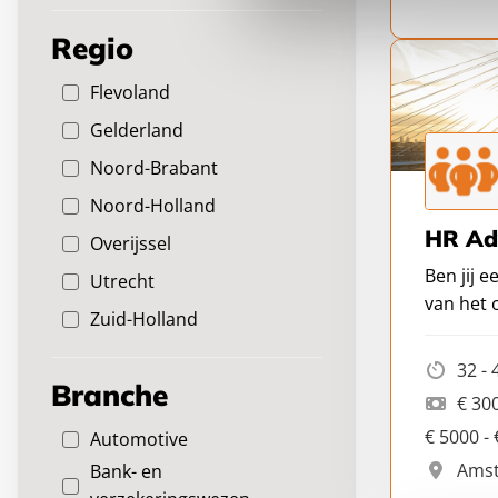
Regio
Flevoland
Gelderland
Noord-Brabant
Noord-Holland
HR Adv
Overijssel
Ben jij e
Utrecht
van het 
Zuid-Holland
process
32 - 
Branche
€ 30
€ 5000 -
Automotive
Ams
Bank- en