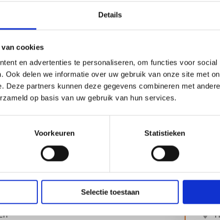
Details
 van cookies
ent en advertenties te personaliseren, om functies voor social
. Ook delen we informatie over uw gebruik van onze site met on
e. Deze partners kunnen deze gegevens combineren met andere i
erzameld op basis van uw gebruik van hun services.
ieel Medewerker | € 4.500,- p/m |
Assi
ationale organisatie
Int
Voorkeuren
Statistieken
 voor een foutloze administratie van de
Duik 
ringen?
vast 
40 uur
3
Selectie toestaan
0 - € 4000
€ 4000 - € 4500
€
en
H