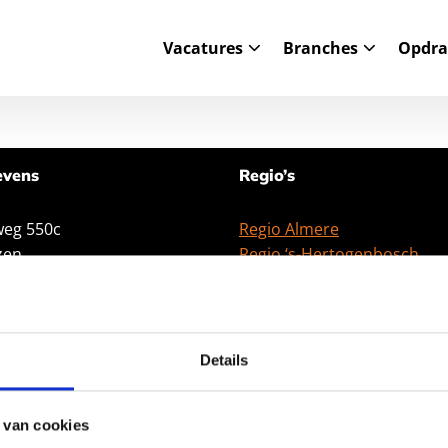
Vacatures
Branches
Opdra
evens
Regio’s
eg 550c
Regio Almere
zen
Regio ‘s-Hertogenbosch
8 83 66
Regio Utrecht
proudpeople.nl
Regio Veenendaal
Regio Bussum
: 30253146
Regio Amsterdam
Details
Regio Haarlem
rk
Regio Lelystad
 van cookies
Regio Naarden