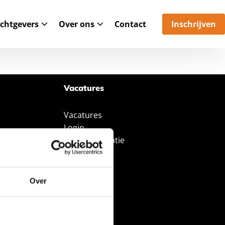
chtgevers
Over ons
Contact
Inschrijven
Vacatures
Vacatures
Login
Open sollicitatie
Over