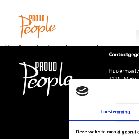
Gelukt
We zullen snel contact met je opnemen!
Contactgeg
Huizermaatw
1276 LM Hui
Tel:
035 – 52
Email:
info@
KvK-nummer
Toestemming
SNA-keurme
Deze website maakt gebruik