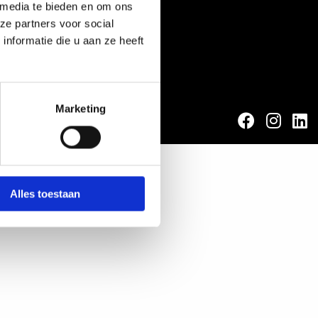
 media te bieden en om ons
ze partners voor social
nformatie die u aan ze heeft
Marketing
Ga
Ga
G
naar
naar
n
faceboo
inst
l
Alles toestaan