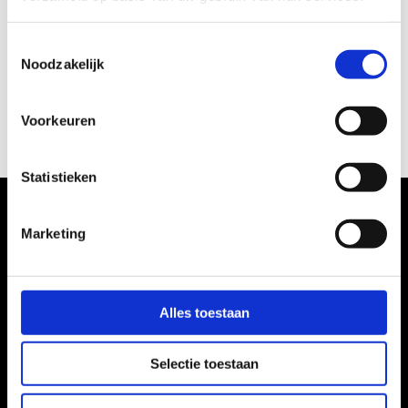
vacatures. We bewaren je gegevens in onze database
tot vier weken na beëindiging van de
Toestemmingsselectie
sollicitatieprocedure. Alleen als je ons daarvoor
Solliciteer
Noodzakelijk
toestemming geeft bewaren wij je gegevens tot 36
maanden na de beëindiging van de procedure. Je kan
Proud People op elk moment verzoeken jouw gegevens
Voorkeuren
te verwijderen of de toestemming in te trekken. Meer
informatie vind je in het Privacy Statement van Proud
People.
Statistieken
Marketing
Alles toestaan
Selectie toestaan