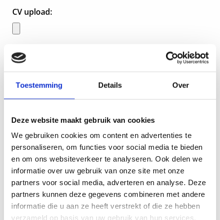
CV upload:
Accepteer voorwaarden
Zie onderaan privacy policy
Toestemming
Details
Over
Deze website maakt gebruik van cookies
We gebruiken cookies om content en advertenties te
personaliseren, om functies voor social media te bieden
Ja, ik geef toestemming om mijn gegevens voor 36
en om ons websiteverkeer te analyseren. Ook delen we
maanden te bewaren.
informatie over uw gebruik van onze site met onze
partners voor social media, adverteren en analyse. Deze
Proud People verzamelt als verantwoordelijke in de zin
partners kunnen deze gegevens combineren met andere
van de AVG, de door jou verstrekte persoonlijke
informatie die u aan ze heeft verstrekt of die ze hebben
gegevens en gebruikt deze om de sollicitatie te
verwerken en jou te koppelen aan één of meerdere
verzameld op basis van uw gebruik van hun services.