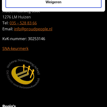
Contactgegevens
Weigeren
Huizermaatweg 550c
1276 LM Huizen
Tel:
035 – 528 83 66
Email:
info@proudpeople.nl
KvK-nummer: 30253146
SNA-keurmerk
Regio’s