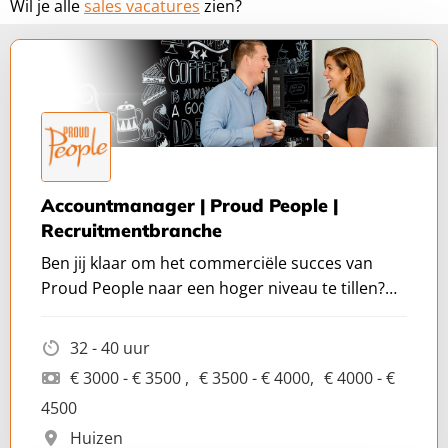
Wil je alle
sales vacatures
zien?
Accountmanager | Proud People |
Recruitmentbranche
Ben jij klaar om het commerciële succes van
Proud People naar een hoger niveau te tillen?
Word deel van ons hechte, gezellige team en
zorg voor duurzame klantrelaties.
32 - 40 uur
€ 3000 - € 3500
€ 3500 - € 4000
€ 4000 - €
4500
Huizen