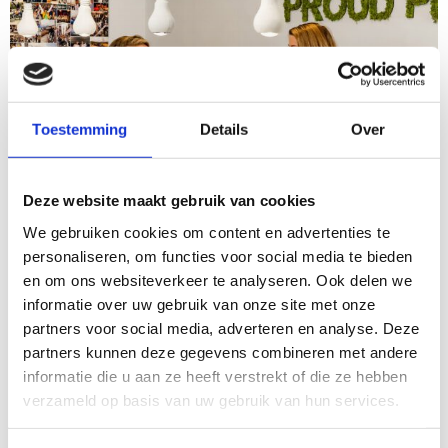
Toestemming
Details
Over
Deze website maakt gebruik van cookies
We gebruiken cookies om content en advertenties te
personaliseren, om functies voor social media te bieden
en om ons websiteverkeer te analyseren. Ook delen we
informatie over uw gebruik van onze site met onze
partners voor social media, adverteren en analyse. Deze
partners kunnen deze gegevens combineren met andere
Werken als accountmanager in
informatie die u aan ze heeft verstrekt of die ze hebben
Amsterdam
verzameld op basis van uw gebruik van hun services.
Als accountmanager in Amsterdam bouw je dagelijks