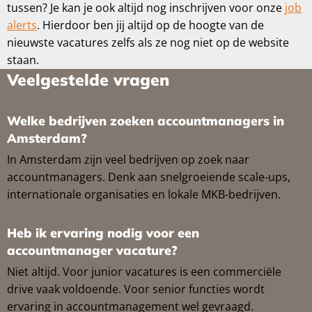
tussen? Je kan je ook altijd nog inschrijven voor onze
job
alerts
. Hierdoor ben jij altijd op de hoogte van de
nieuwste vacatures zelfs als ze nog niet op de website
staan.
Veelgestelde vragen
Welke bedrijven zoeken accountmanagers in
Amsterdam?
In Amsterdam zijn veel bedrijven op zoek naar
accountmanagers. Denk aan snelgroeiende scale-ups,
internationale organisaties en lokale MKB-bedrijven.
Heb ik ervaring nodig voor een
accountmanager vacature?
Niet altijd. Voor junior vacatures is een commerciële
drive vaak voldoende. Voor senior functies wordt
ervaring in accountmanagement wel gevraagd.