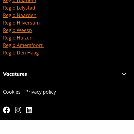
Regio Haarlem
Regio Lelystad
Regio Naarden
Regio Hilversum
Regio Weesp
Regio Huizen
Regio Amersfoort
Regio Den Haag
Vacatures
Cookies
Privacy policy
Ga
Ga
Ga
naar
naar
naar
facebook
instagram
linkedin