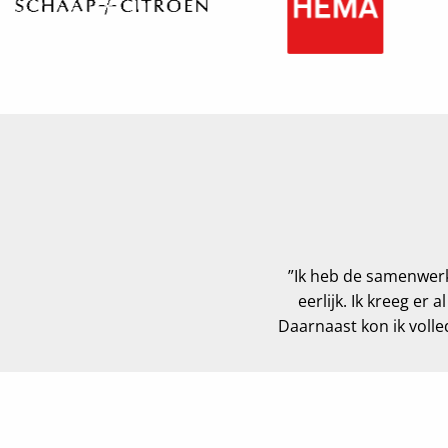
de enthousiaste en deskundige
”Ik heb de samenwerk
chtgevers al talloze nieuwe
eerlijk. Ik kreeg er
en toewijding. Voor Werving en
Daarnaast kon ik volledi
 wetende dat zij keer op keer
ze fijne wijze samen te werken.”
htgever