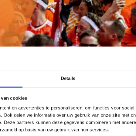
Proud People
Details
Deze maand bestaat Pr
onze bemiddelingen di
 van cookies
voor iets anders gebr
ent en advertenties te personaliseren, om functies voor social
. Ook delen we informatie over uw gebruik van onze site met on
Waardering en dankba
e. Deze partners kunnen deze gegevens combineren met andere i
nu staan. Dat zijn onz
erzameld op basis van uw gebruik van hun services.
Zeker ook onze zzp’e