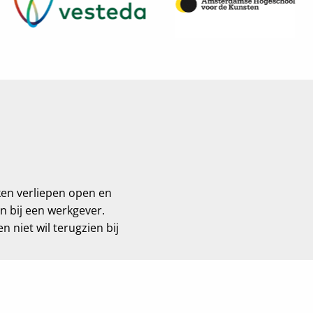
ken verliepen open en
”Ik ervaar de samenwerking me
en bij een werkgever.
zijn en hoe deze het beste 
en niet wil terugzien bij
geplaatst. Ik vind dat Pr
persoonlijke touch. Zo kwamen
Rap