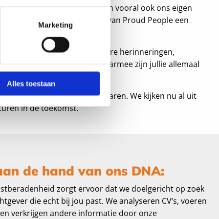
hun diensten ons ontzorgen. En vooral ook ons eigen
k ons dagelijks inspireert om van Proud People een
Marketing
 jullie bijdrage in zoveel dierbare herinneringen,
tellingen en successen en daarmee zijn jullie allemaal
ople!
Alles toestaan
 dank voor 15 onvergetelijke jaren. We kijken nu al uit
turen in de toekomst.
aan de hand van ons DNA:
stberadenheid zorgt ervoor dat we doelgericht op zoek
tgever die echt bij jou past. We analyseren CV’s, voeren
n en verkrijgen andere informatie door onze