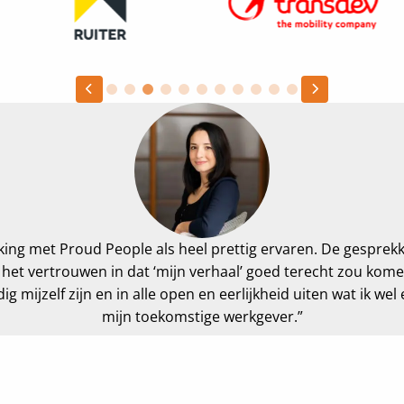
Previous slide
Next slide
ing met Proud People als heel prettig ervaren. De gesprek
 al het vertrouwen in dat ‘mijn verhaal’ goed terecht zou kom
g mijzelf zijn en in alle open en eerlijkheid uiten wat ik wel 
mijn toekomstige werkgever.”
Emine Ozër | Finance Controller | PingProperties