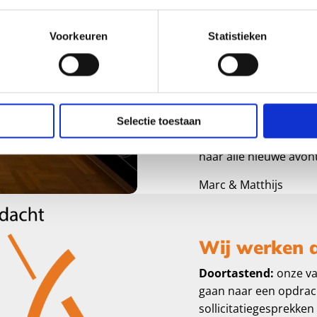
leveranciers die met 
team in Huizen dat oo
Voorkeuren
Statistieken
succes te maken.
Jullie hebben allemaal
leermomenten, teleurs
een deel van Proud Pe
Selectie toestaan
Dus: met trots & grote
naar alle nieuwe avon
Marc & Matthijs
Wij werken 
Doortastend:
onze va
gaan naar een opdrach
sollicitatiegesprekke