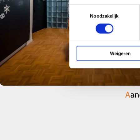
Toestemmingsselectie
Speel
Noodzakelijk
video
af
Weigeren