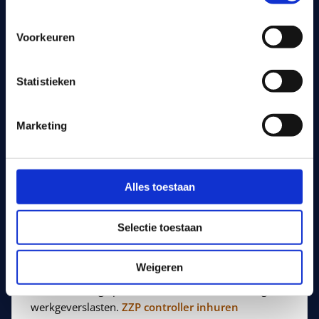
wanneer de werkdruk verandert. Ideaal voor een piek,
een project of een overbrugging, zonder dat je een
Voorkeuren
vast dienstverband aangaat.
Wil je liever een andere vorm? Vergelijk hiernaast de
Statistieken
opties of bekijk onze pagina over
interim finance
.
Marketing
Interim, ZZP of detachering?
Alles toestaan
Interim (deze pagina)
Tijdelijke inzet, direct inzetbaar, flexibel opschalen
Selectie toestaan
of afschalen.
Weigeren
ZZP
Een zelfstandige professional, flexibele inhuur, geen
werkgeverslasten.
ZZP controller inhuren