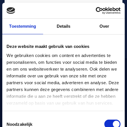
Persoonlijk contact
Een vaste contactpersoon die jouw organisatie kent.
Geen wisselende accountmanagers, wel korte lijnen
Toestemming
Details
Over
en eerlijk advies.
Deze website maakt gebruik van cookies
We gebruiken cookies om content en advertenties te
personaliseren, om functies voor social media te bieden
en om ons websiteverkeer te analyseren. Ook delen we
WAT IS INTERIM
informatie over uw gebruik van onze site met onze
partners voor social media, adverteren en analyse. Deze
Interim financieel controller
partners kunnen deze gegevens combineren met andere
inhuren: tijdelijk en flexibel
informatie die u aan ze heeft verstrekt of die ze hebben
verzameld op basis van uw gebruik van hun services.
Bij interim huur je een ervaren controller in voor een
afgebakende periode. De inzet is tijdelijk en direct
Toestemmingsselectie
inzetbaar, en je kunt flexibel opschalen of afschalen
Noodzakelijk