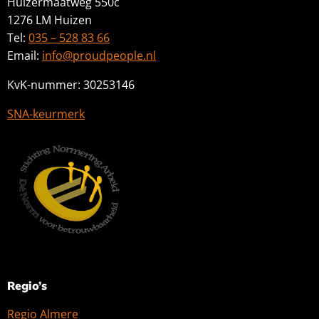
Huizermaatweg 550c
1276 LM Huizen
Tel:
035 – 528 83 66
Email:
info@proudpeople.nl
KvK-nummer: 30253146
SNA-keurmerk
Regio’s
Regio Almere