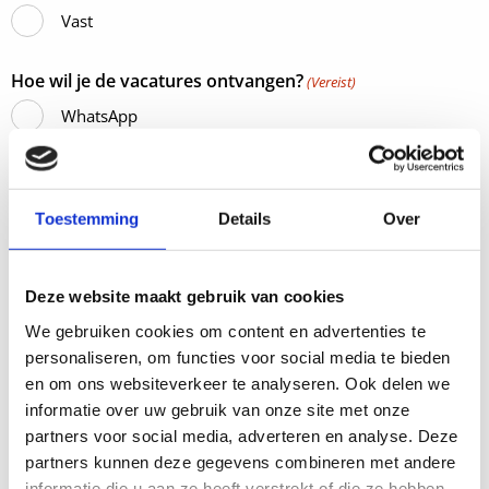
Vast
Hoe wil je de vacatures ontvangen?
(Vereist)
WhatsApp
E-mail
Beide
Toestemming
Details
Over
Instemming
(Vereist)
Ik ga akkoord dat ik word toegevoegd aan een
Deze website maakt gebruik van cookies
WhatsApp of e-mail verzendlijst
We gebruiken cookies om content en advertenties te
personaliseren, om functies voor social media te bieden
en om ons websiteverkeer te analyseren. Ook delen we
informatie over uw gebruik van onze site met onze
partners voor social media, adverteren en analyse. Deze
This site is protected by reCAPTCHA and the Google
Privacy Policy
and
partners kunnen deze gegevens combineren met andere
Servicevoorwaarden
apply.
informatie die u aan ze heeft verstrekt of die ze hebben