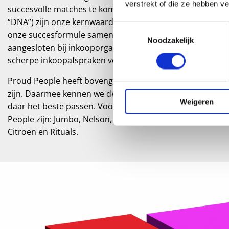
verstrekt of die ze hebben v
succesvolle matches te komen. Doortastend, Nieuwsgieri
“DNA”) zijn onze kernwaarden, net zoals HEMA de 5G’s ken
Toestemmingsselectie
onze succesformule samen? HEMA is daarnaast net als P
Noodzakelijk
aangesloten bij inkooporganisatie Procumulator en prof
scherpe inkoopafspraken voor onze dienstverlening.
Proud People heeft bovengemiddeld veel opdrachtgevers di
zijn. Daarmee kennen we de markt goed en hebben we een
Weigeren
daar het beste passen. Voorbeelden van retail-opdracht
People zijn: Jumbo, Nelson, Praxis, Hans Anders, Lucardi,
Citroen en Rituals.