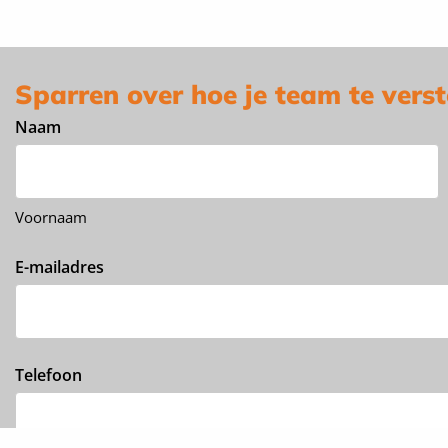
Sparren over hoe je team te vers
Naam
Voornaam
E-mailadres
Telefoon