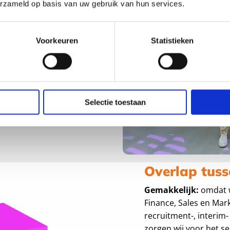
erzameld op basis van uw gebruik van hun services.
g en Aandacht (ons
t. Is dit de reden van
roud People
Voorkeuren
Statistieken
iteert zodoende van
e in retail actief
 goed gevoel bij wie
Selectie toestaan
gevers van Proud
 Bakker Bart, Schaap &
Overlap tus
Gemakkelijk:
omdat w
Finance, Sales en Mark
recruitment-, interim
zorgen wij voor het s