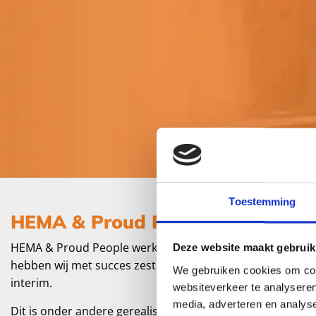
Toestemming
HEMA & Proud People
HEMA & Proud People werken al bijna 10 jaar succesvol 
Deze website maakt gebruik
hebben wij met succes zestien functies ingevuld voor HEM
We gebruiken cookies om cont
interim.
websiteverkeer te analyseren
media, adverteren en analys
Dit is onder andere gerealiseerd door mensenkennis in t