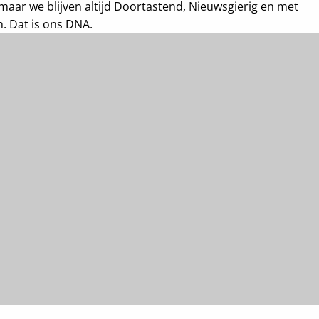
maar we blijven altijd Doortastend, Nieuwsgierig en met
. Dat is ons DNA.