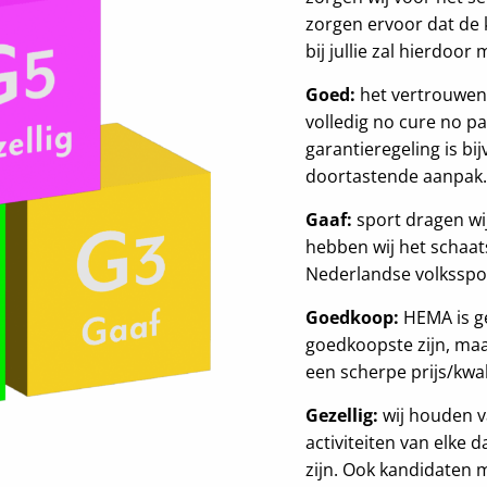
zorgen ervoor dat de 
bij jullie zal hierdoo
Goed:
het vertrouwen 
volledig no cure no p
garantieregeling is b
doortastende aanpak.
Gaaf:
sport dragen wij
hebben wij het schaa
Nederlandse volksspor
Goedkoop:
HEMA is ge
goedkoopste zijn, maar
een scherpe prijs/kwa
Gezellig:
wij houden va
activiteiten van elke 
zijn. Ook kandidaten m