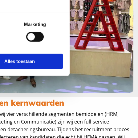
Marketing
Alles toestaan
sen kernwaarden
ij vier verschillende segmenten bemiddelen (HRM,
eting en Communicatie) zijn wij een full-service
- en detacheringsbureau. Tijdens het recruitment proces
electeren van kandidaten die echt bij HEMA passen. Wij