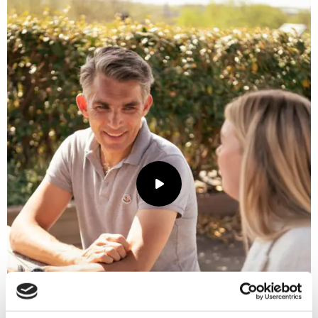
Speel
video
af