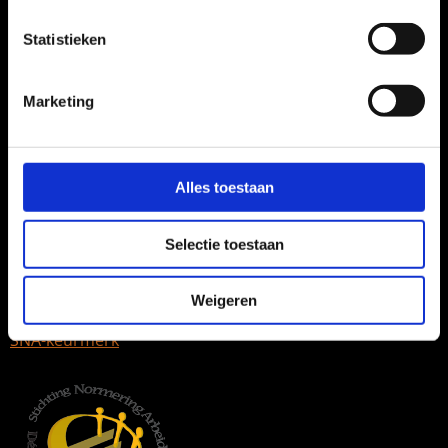
Statistieken
Marketing
Contactgegevens
Huizermaatweg 550c
Alles toestaan
1276 LM Huizen
Tel:
035 – 528 83 66
Selectie toestaan
Email:
info@proudpeople.nl
KvK-nummer: 30253146
Weigeren
SNA-keurmerk