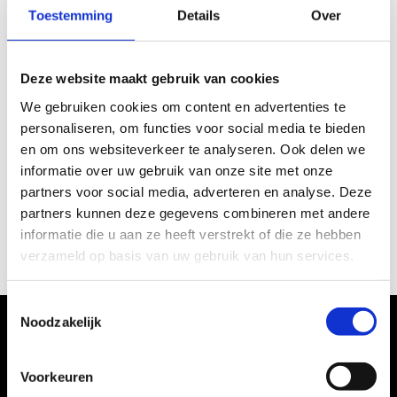
Toestemming
Details
Over
Deze website maakt gebruik van cookies
We gebruiken cookies om content en advertenties te
personaliseren, om functies voor social media te bieden
en om ons websiteverkeer te analyseren. Ook delen we
Waarom de naam Proud
informatie over uw gebruik van onze site met onze
People
partners voor social media, adverteren en analyse. Deze
partners kunnen deze gegevens combineren met andere
15 jaar geleden bedacht Marc de naam Proud People.
informatie die u aan ze heeft verstrekt of die ze hebben
Maar wat is het verhaal daarachter? Ontdek het in deze
verzameld op basis van uw gebruik van hun services.
video!
Toestemmingsselectie
Noodzakelijk
Voorkeuren