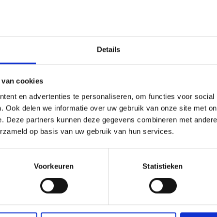
marketing en sales
Details
 van cookies
ent en advertenties te personaliseren, om functies voor social
Resultaat: campagnes die be
. Ook delen we informatie over uw gebruik van onze site met on
salesprocessen die minder ti
e. Deze partners kunnen deze gegevens combineren met andere i
naar actie en creëer je meer 
erzameld op basis van uw gebruik van hun services.
Sparren o
Voorkeuren
Statistieken