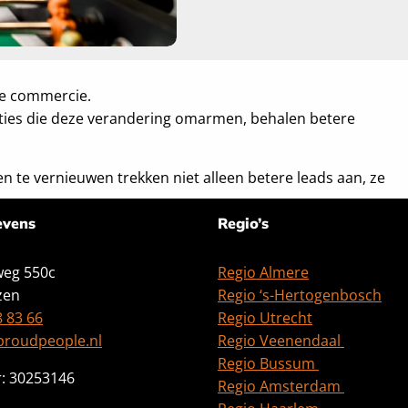
re commercie.
aties die deze verandering omarmen, behalen betere
en te vernieuwen trekken niet alleen betere leads aan, ze
evens
Regio’s
eg 550c
Regio Almere
zen
Regio ‘s-Hertogenbosch
8 83 66
Regio Utrecht
proudpeople.nl
Regio Veenendaal
Regio Bussum
: 30253146
Regio Amsterdam