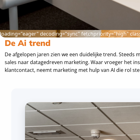
loading="eager" decoding="sync" fetchpriority="high" clas
De Ai trend
De afgelopen jaren zien we een duidelijke trend. Steeds 
De verschuiving 
sales naar datagedreven marketing. Waar vroeger het ins
klantcontact, neemt marketing met hulp van AI die rol ste
Marketing door A