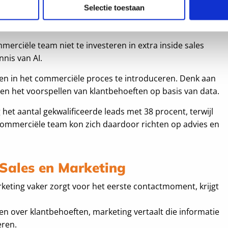
 marketingimpact
Selectie toestaan
n de zakelijke dienstverlening, zagen we deze verschuiving
merciële team niet te investeren in extra inside sales
nis van AI.
en in het commerciële proces te introduceren. Denk aan
 en het voorspellen van klantbehoeften op basis van data.
het aantal gekwalificeerde leads met 38 procent, terwijl
 commerciële team kon zich daardoor richten op advies en
Sales en Marketing
rketing vaker zorgt voor het eerste contactmoment, krijgt
en over klantbehoeften, marketing vertaalt die informatie
eren.