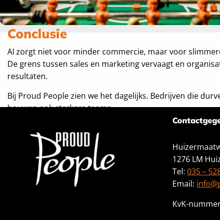
Conclusie
AI zorgt niet voor minder commercie, maar voor slimme
De grens tussen sales en marketing vervaagt en organis
resultaten.
Bij Proud People zien we het dagelijks. Bedrijven die durv
bouwen ook sterkere teams.
Contactgeg
Huizermaatw
1276 LM Hui
Tel:
035 – 52
Email:
info@
KvK-nummer