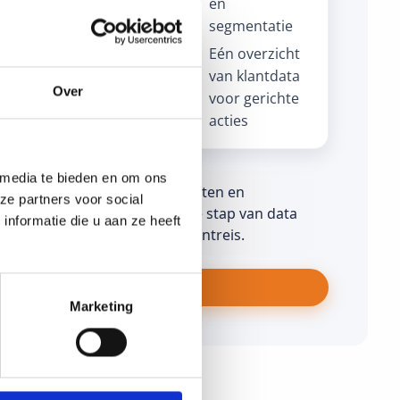
en
overdracht van
segmentatie
warme leads
Eén overzicht
van klantdata
Over
voor gerichte
acties
 media te bieden en om ons
ter aansluiten op klantbehoeften en
ze partners voor social
jd kosten. Met AI versnel je de stap van data
nformatie die u aan ze heeft
waarde in elke fase van de klantreis.
ver dit soort onderwerpen?
Marketing