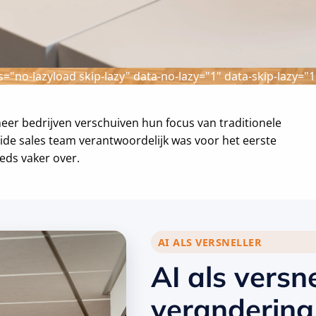
s="no-lazyload skip-lazy"
data-no-lazy="1" data-skip-lazy="1
meer bedrijven verschuiven hun focus van traditionele
van Sales naar
ide sales team verantwoordelijk was voor het eerste
eds vaker over.
I
AI ALS VERSNELLER
AI als versn
verandering