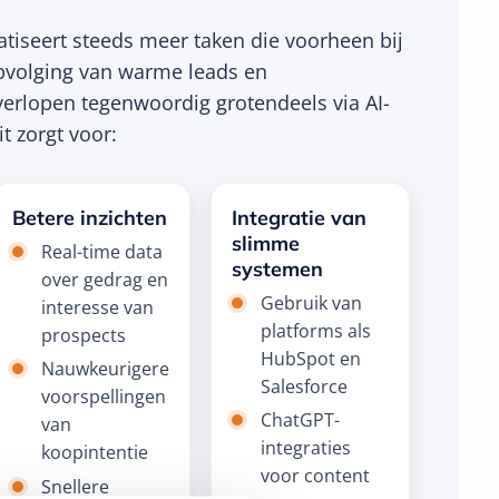
matiseert steeds meer taken die voorheen bij
opvolging van warme leads en
verlopen tegenwoordig grotendeels via AI-
t zorgt voor:
Betere inzichten
Integratie van
slimme
Real-time data
systemen
over gedrag en
Gebruik van
interesse van
platforms als
prospects
HubSpot en
Nauwkeurigere
Salesforce
voorspellingen
ChatGPT-
van
integraties
koopintentie
voor content
Snellere