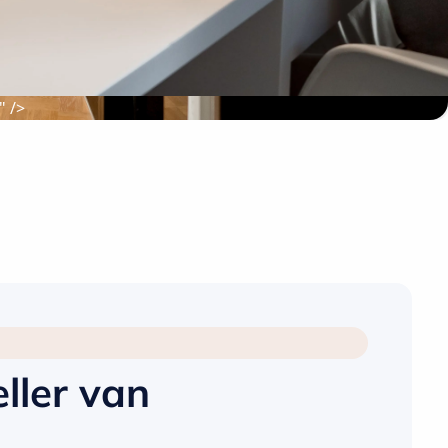
" />
eller van