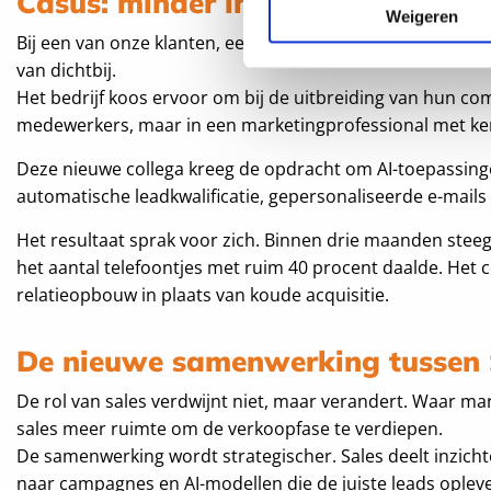
Casus: minder inside sales, meer
Weigeren
Bij een van onze klanten, een snelgroeiende organisatie i
van dichtbij.
Het bedrijf koos ervoor om bij de uitbreiding van hun com
medewerkers, maar in een marketingprofessional met ken
Deze nieuwe collega kreeg de opdracht om AI-toepassing
automatische leadkwalificatie, gepersonaliseerde e-mails
Het resultaat sprak voor zich. Binnen drie maanden steeg 
het aantal telefoontjes met ruim 40 procent daalde. Het
relatieopbouw in plaats van koude acquisitie.
De nieuwe samenwerking tussen 
De rol van sales verdwijnt niet, maar verandert. Waar ma
sales meer ruimte om de verkoopfase te verdiepen.
De samenwerking wordt strategischer. Sales deelt inzicht
naar campagnes en AI-modellen die de juiste leads oplev