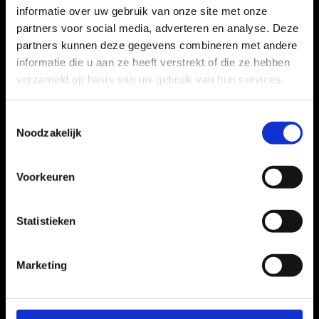
informatie over uw gebruik van onze site met onze
partners voor social media, adverteren en analyse. Deze
partners kunnen deze gegevens combineren met andere
informatie die u aan ze heeft verstrekt of die ze hebben
verzameld op basis van uw gebruik van hun services.
Toestemmingsselectie
Noodzakelijk
Contactgegevens
Voorkeuren
Huizermaatweg 550c
1276 LM Huizen
Statistieken
Tel:
035 – 528 83 66
Email:
info@proudpeople.nl
Marketing
KvK-nummer: 30253146
SNA-keurmerk