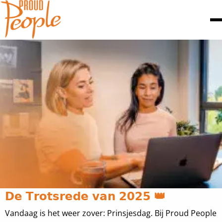
𝗗𝗲 𝗧𝗿𝗼𝘁𝘀𝗿𝗲𝗱𝗲 𝘃𝗮𝗻 𝟮𝟬𝟮𝟱 👑
Vandaag is het weer zover: Prinsjesdag. Bij Proud People