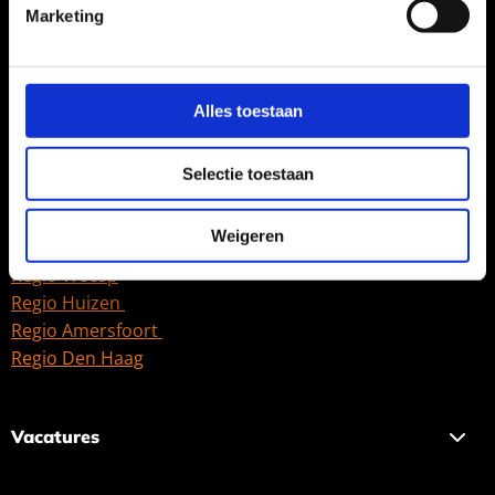
Marketing
Regio ‘s-Hertogenbosch
Regio Utrecht
Regio Veenendaal
Regio Bussum
Alles toestaan
Regio Amsterdam
Regio Haarlem
Selectie toestaan
Regio Lelystad
Regio Naarden
Weigeren
Regio Hilversum
Regio Weesp
Regio Huizen
Regio Amersfoort
Regio Den Haag
Vacatures