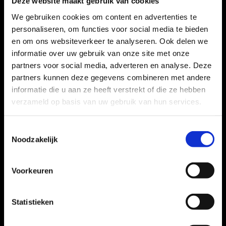
Deze website maakt gebruik van cookies
Huizermaatweg 550c
1276 LM Huizen
We gebruiken cookies om content en advertenties te
Tel:
035 – 528 83 66
personaliseren, om functies voor social media te bieden
en om ons websiteverkeer te analyseren. Ook delen we
Email:
info@proudpeople.nl
informatie over uw gebruik van onze site met onze
KvK-nummer: 30253146
partners voor social media, adverteren en analyse. Deze
partners kunnen deze gegevens combineren met andere
SNA-keurmerk
informatie die u aan ze heeft verstrekt of die ze hebben
verzameld op basis van uw gebruik van hun services.
Toestemmingsselectie
Noodzakelijk
Voorkeuren
Statistieken
Regio’s
Regio Almere