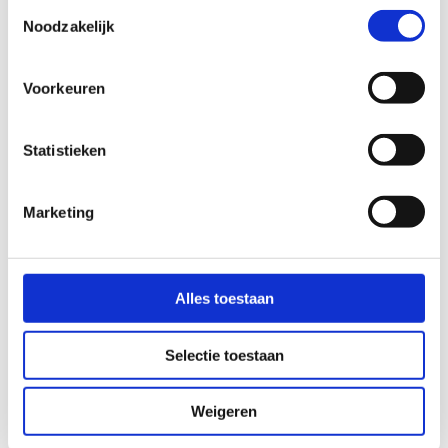
Toestemmingsselectie
Noodzakelijk
Marketing
Communicatie
Voorkeuren
Sales
Finance
Statistieken
Stel hier alvast je vraag
Marketing
Alles toestaan
Selectie toestaan
Weigeren