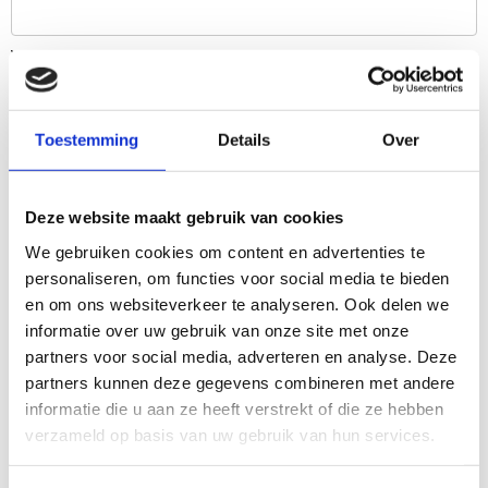
Voornaam
Toestemming
Details
Over
Achternaam
Deze website maakt gebruik van cookies
Datum voor adviesgesprek
(Vereist)
We gebruiken cookies om content en advertenties te
personaliseren, om functies voor social media te bieden
MM
en om ons websiteverkeer te analyseren. Ook delen we
slash
informatie over uw gebruik van onze site met onze
DD
Tijd
(Vereist)
partners voor social media, adverteren en analyse. Deze
slash
:
partners kunnen deze gegevens combineren met andere
JJJJ
informatie die u aan ze heeft verstrekt of die ze hebben
Uren
Minuten
verzameld op basis van uw gebruik van hun services.
Vakgebied
(Vereist)
HRM