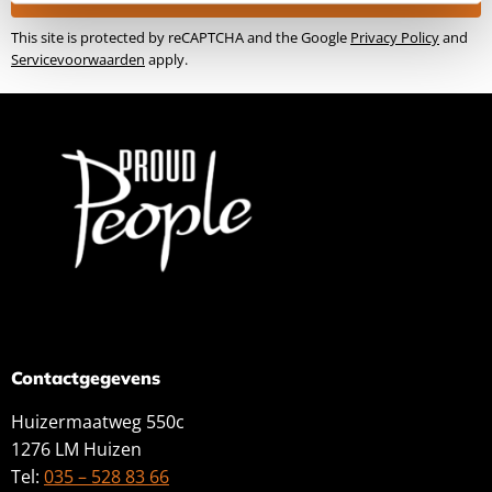
This site is protected by reCAPTCHA and the Google
Privacy Policy
and
Servicevoorwaarden
apply.
Contactgegevens
Huizermaatweg 550c
1276 LM Huizen
Tel:
035 – 528 83 66