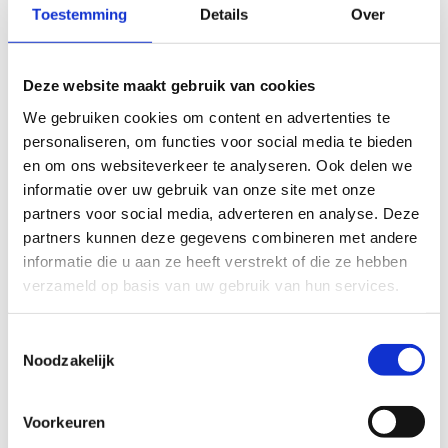
Zoals hij zelf zegt wij passen bij elkaar. We willen vooruit,
Toestemming
Details
Over
zijn dynamisch en gaan elke dag voor goud.
meer aandacht per sporter
Deze website maakt gebruik van cookies
heldere afspraken en persoonlijke
We gebruiken cookies om content en advertenties te
verantwoordelijkheid
personaliseren, om functies voor social media te bieden
piekgericht trainen richting wereldbekers en grote
en om ons websiteverkeer te analyseren. Ook delen we
toernooien
informatie over uw gebruik van onze site met onze
een cultuur waarin iedereen met respect
partners voor social media, adverteren en analyse. Deze
samenwerkt
partners kunnen deze gegevens combineren met andere
informatie die u aan ze heeft verstrekt of die ze hebben
Persoonlijke kijk op coaching
verzameld op basis van uw gebruik van hun services.
Buiten de baan is Johan rustig en analytisch. Hij heeft een
Toestemmingsselectie
duidelijke visie op topsport. Voor hem draait het om
Noodzakelijk
ontwikkeling van mens en team. Hij zegt zelf dat zijn werk
eigenlijk simpel is. Wij helpen sporters om zo hard
Voorkeuren
mogelijk te schaatsen. Meer is het niet maar dat betekent