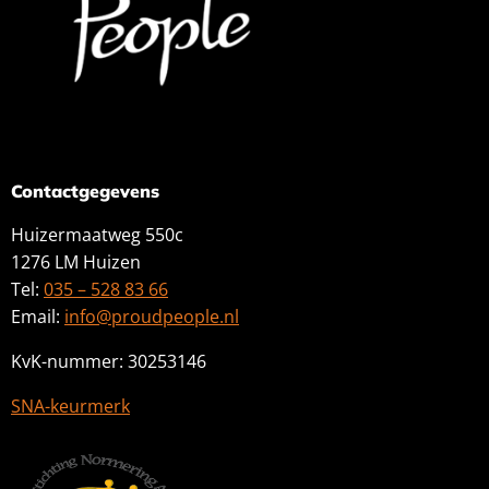
Contactgegevens
Huizermaatweg 550c
1276 LM Huizen
Tel:
035 – 528 83 66
Email:
info@proudpeople.nl
KvK-nummer: 30253146
SNA-keurmerk