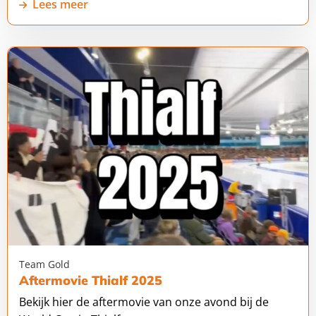
Lees meer
Lees
meer
over
Aftermovie
Thialf
2025
Team Gold
Aftermovie Thialf 2025
Bekijk hier de aftermovie van onze avond bij de