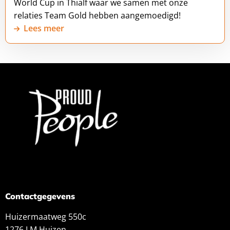
World Cup in Thialf waar we samen met onze
relaties Team Gold hebben aangemoedigd!
Lees meer
Contactgegevens
Huizermaatweg 550c
1276 LM Huizen