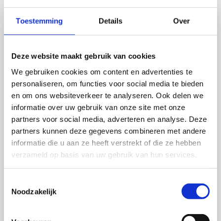
Toestemming
Details
Over
Deze website maakt gebruik van cookies
We gebruiken cookies om content en advertenties te
personaliseren, om functies voor social media te bieden
en om ons websiteverkeer te analyseren. Ook delen we
informatie over uw gebruik van onze site met onze
partners voor social media, adverteren en analyse. Deze
partners kunnen deze gegevens combineren met andere
informatie die u aan ze heeft verstrekt of die ze hebben
verzameld op basis van uw gebruik van hun services.
Toestemmingsselectie
Social ride
Noodzakelijk
Een fraaie wegrit van ongeveer 60km door 't Gooi.