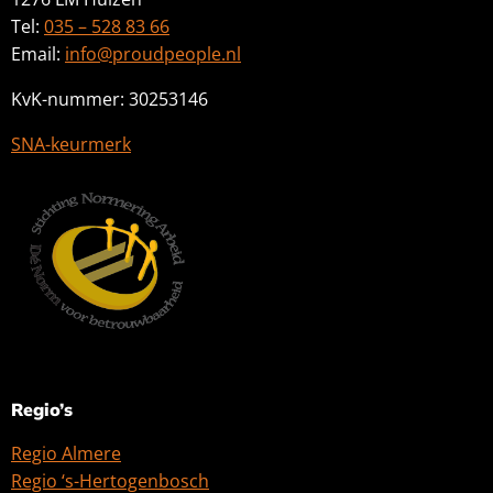
Tel:
035 – 528 83 66
Email:
info@proudpeople.nl
KvK-nummer: 30253146
SNA-keurmerk
Regio’s
Regio Almere
Regio ‘s-Hertogenbosch