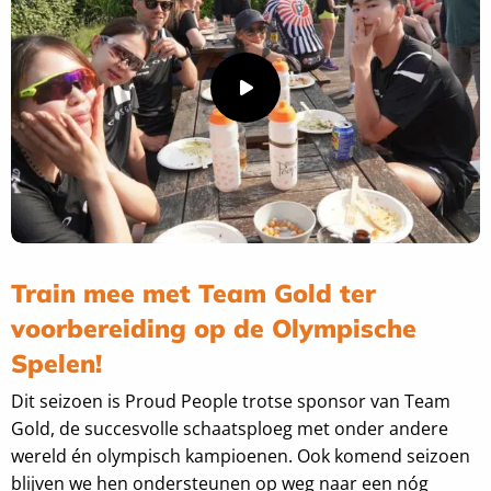
Speel
video
af
Train mee met Team Gold ter
voorbereiding op de Olympische
Spelen!
Dit seizoen is Proud People trotse sponsor van Team
Gold, de succesvolle schaatsploeg met onder andere
wereld én olympisch kampioenen. Ook komend seizoen
blijven we hen ondersteunen op weg naar een nóg